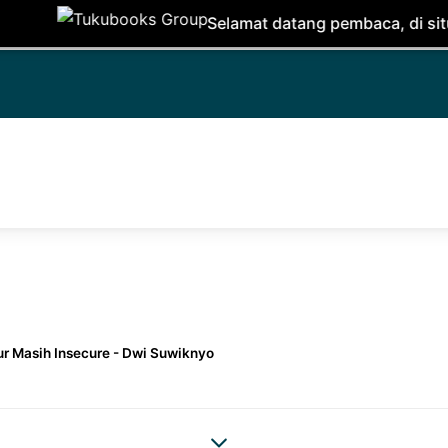
Selamat datang pembaca, di situs ini kamu b
r Masih Insecure - Dwi Suwiknyo