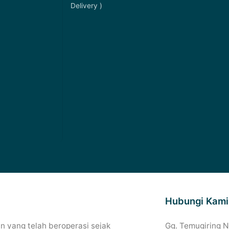
Delivery )
Hubungi Kami
 yang telah beroperasi sejak
Gg. Temugiring 