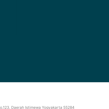
No.123, Daerah Istimewa Yogyakarta 55284