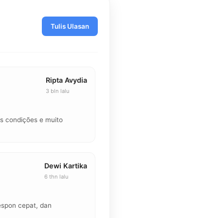
Tulis Ulasan
Ripta Avydia
3 bln lalu
★★★★★
 condições e muito
"Kemarin keren banget, dapet buk
dengan aman 🤗"
Dewi Kartika
6 thn lalu
★★★★★
espon cepat, dan
"Sangat puas belanja disini, kolek
harganya bersaing."