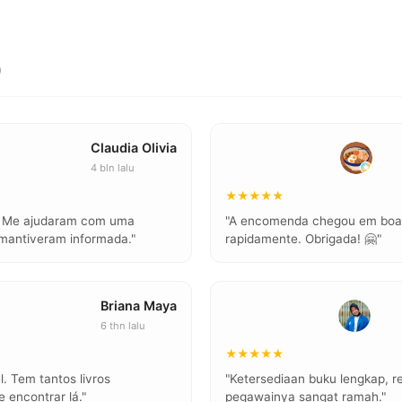
)
Claudia Olivia
4 bln lalu
★★★★★
l. Me ajudaram com uma
"A encomenda chegou em boas
mantiveram informada."
rapidamente. Obrigada! 🤗"
Briana Maya
6 thn lalu
★★★★★
l. Tem tantos livros
"Ketersediaan buku lengkap, r
 encontrar lá."
pegawainya sangat ramah."