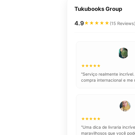
Tukubooks Group
4.9
★★★★★
(15 Reviews
★★★★★
"Serviço realmente incríve
compra internacional e me 
★★★★★
"Uma dica de livraria incríve
maravilhosos que você pode