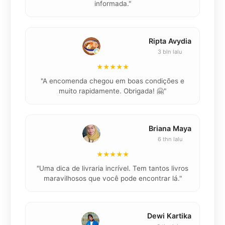
informada."
Ripta Avydia
3 bln lalu
★★★★★
"
"A encomenda chegou em boas condições e
muito rapidamente. Obrigada! 🤗"
Briana Maya
6 thn lalu
★★★★★
"
"Uma dica de livraria incrível. Tem tantos livros
maravilhosos que você pode encontrar lá."
Dewi Kartika