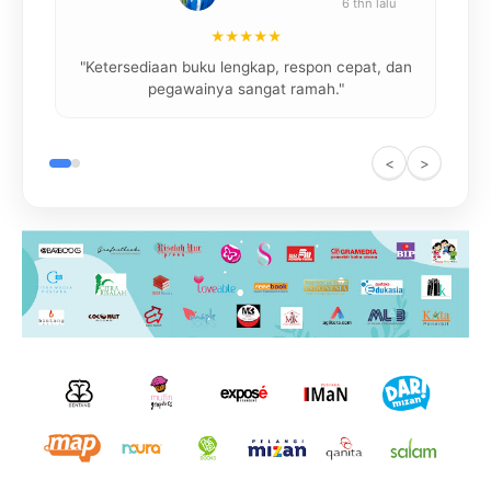
6 thn lalu
★★★★★
"
"Ketersediaan buku lengkap, respon cepat, dan
pegawainya sangat ramah."
<
>