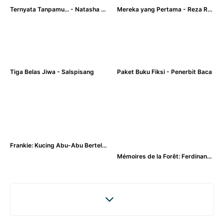
Ternyata Tanpamu... - Natasha Rizky
Mereka yang Pertama - Reza Rahadian
Tiga Belas Jiwa - Salspisang
Paket Buku Fiksi - Penerbit Baca
Frankie: Kucing Abu-Abu Bertelinga Satu Setengah - Jochen Gutsch
Mémoires de la Forêt: Ferdinand Tikus Mondok dan Kenangan yang Hilang - Mickaël Brun-Arnaud