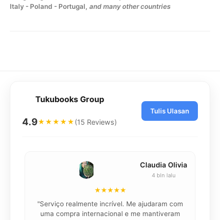
Italy - Poland - Portugal,
and many other countries
Tukubooks Group
Tulis Ulasan
4.9
(15 Reviews)
★★★★★
Claudia Olivia
4 bln lalu
★★★★★
"Serviço realmente incrível. Me ajudaram com
"K
uma compra internacional e me mantiveram