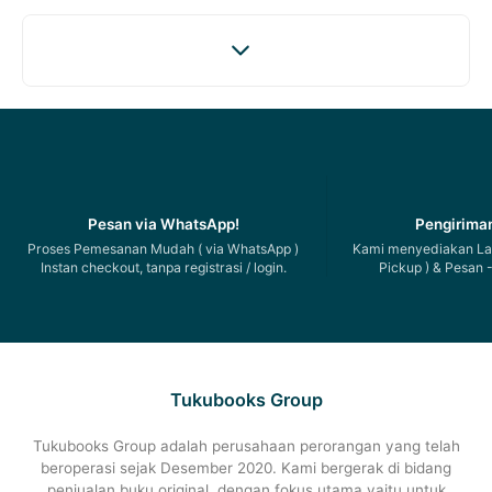
Pesan via WhatsApp!
Pengiriman
Proses Pemesanan Mudah ( via WhatsApp )
Kami menyediakan Lay
Instan checkout, tanpa registrasi / login.
Pickup ) & Pesan -
Tukubooks Group
Tukubooks Group adalah perusahaan perorangan yang telah
beroperasi sejak Desember 2020. Kami bergerak di bidang
penjualan buku original, dengan fokus utama yaitu untuk