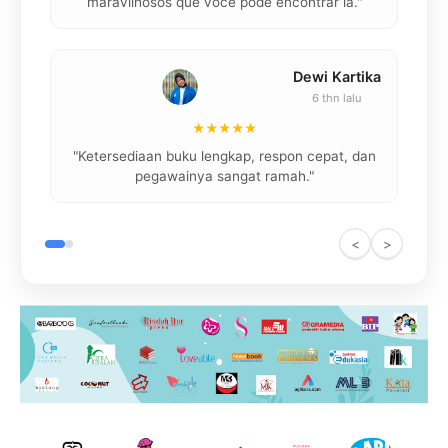
maravilhosos que você pode encontrar lá."
Dewi Kartika
6 thn lalu
★★★★★
"
"Ketersediaan buku lengkap, respon cepat, dan
pegawainya sangat ramah."
<
>