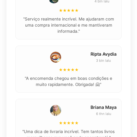
4 bln lalu
★★★★★
"Serviço realmente incrível. Me ajudaram com
"K
uma compra internacional e me mantiveram
informada."
Ripta Avydia
3 bln lalu
★★★★★
"
"A encomenda chegou em boas condições e
muito rapidamente. Obrigada! 🤗"
Briana Maya
6 thn lalu
★★★★★
"
"Uma dica de livraria incrível. Tem tantos livros