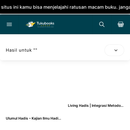
us ini kamu bisa menjelajahi ratusan macam buku. jangan 
Hasil untuk "
"
Living Hadis | Integrasi Metodologi Kajian ‘Ulum Al-Hadis & Ilmu-Ilmu Sosial - Dr. Nor Salam, M.Hi.
Ulumul Hadis – Kajian Ilmu Hadis, Sejarah Perkembangan, dan Kodifikasinya - Achmad Muzammil Alfan Nasrullah, M. Ag.