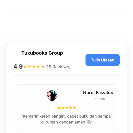
Tukubooks Group
Tulis Ulasan
4.9
(15 Reviews)
★★★★★
ivia
Nurul Faizatus
1 bln lalu
★★★★★
com
"Kemarin keren banget, dapet buku dan sampai
am
di rumah dengan aman 🤗"