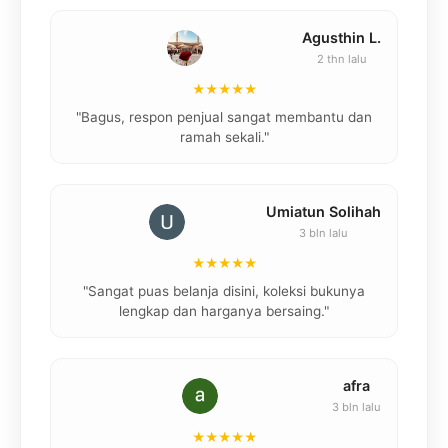
Agusthin L.
ydia
2 thn lalu
lu
★★★★★
"Bagus, respon penjual sangat membantu dan
 e
ramah sekali."
Umiatun Solihah
aya
3 bln lalu
lu
★★★★★
"Sangat puas belanja disini, koleksi bukunya
ros
lengkap dan harganya bersaing."
"
afra
tika
3 bln lalu
u
★★★★★