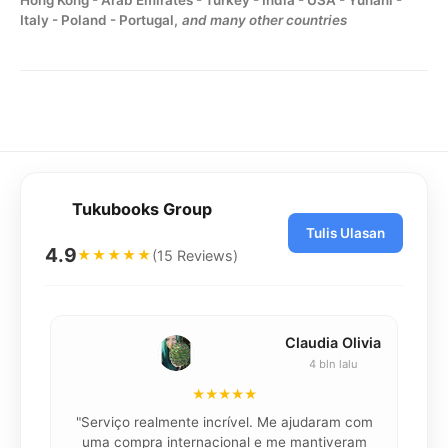
Hong Kong - Arab Emirates - Turkey - India - USA - Yunani -
Italy - Poland - Portugal,
and many other countries
Tukubooks Group
Tulis Ulasan
4.9
(15 Reviews)
★★★★★
Claudia Olivia
4 bln lalu
★★★★★
"Serviço realmente incrível. Me ajudaram com
"K
uma compra internacional e me mantiveram