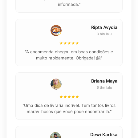
informada."
Ripta Avydia
3 bln lalu
★★★★★
"
"A encomenda chegou em boas condições e
muito rapidamente. Obrigada! 🤗"
Briana Maya
6 thn lalu
★★★★★
"
"Uma dica de livraria incrível. Tem tantos livros
maravilhosos que você pode encontrar lá."
Dewi Kartika