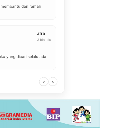
at membantu dan ramah
afra
3 bln lalu
u yang dicari selalu ada
<
>