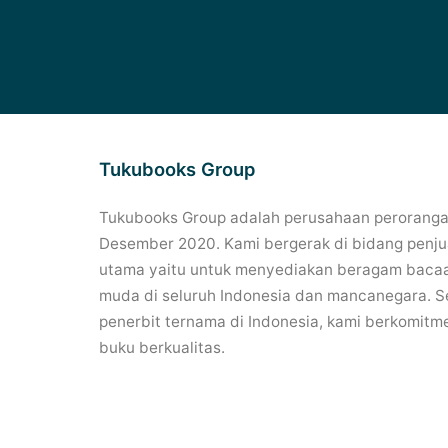
Tukubooks Group
Tukubooks Group adalah perusahaan perorangan
Desember 2020. Kami bergerak di bidang penjua
utama yaitu untuk menyediakan beragam bacaa
muda di seluruh Indonesia dan mancanegara. Se
penerbit ternama di Indonesia, kami berkomitm
buku berkualitas.