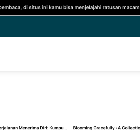
tus ini kamu bisa menjelajahi ratusan macam buku. jangan
Jurnal Perjalanan Menerima Diri: Kumpulan Tulisan dan Latihan untuk Menerima Dirimu Secara Utuh - Rara Noormega