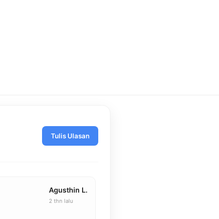
Tulis Ulasan
Agusthin L.
2 thn lalu