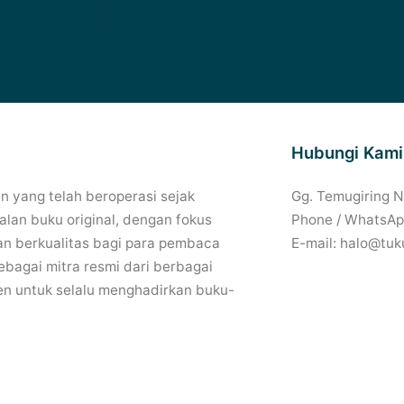
Hubungi Kami
 yang telah beroperasi sejak
Gg. Temugiring 
lan buku original, dengan fokus
Phone / WhatsAp
n berkualitas bagi para pembaca
E-mail: halo@tuk
bagai mitra resmi dari berbagai
en untuk selalu menghadirkan buku-