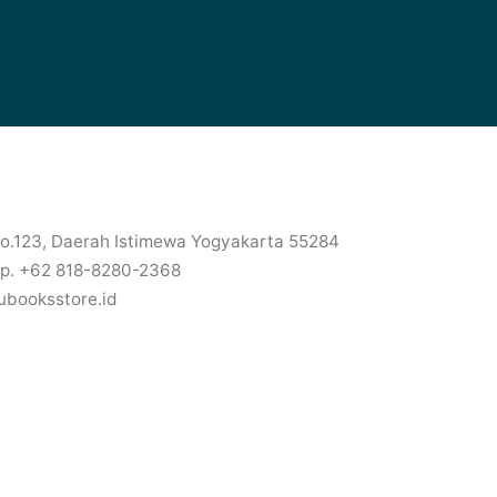
No.123, Daerah Istimewa Yogyakarta 55284
p. +62 818-8280-2368
ubooksstore.id