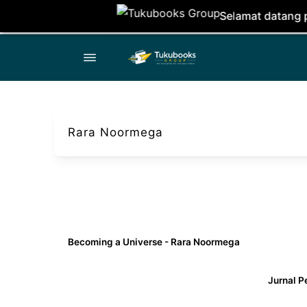
Selamat datang pembaca, di si
Rara Noormega
Becoming a Universe - Rara Noormega