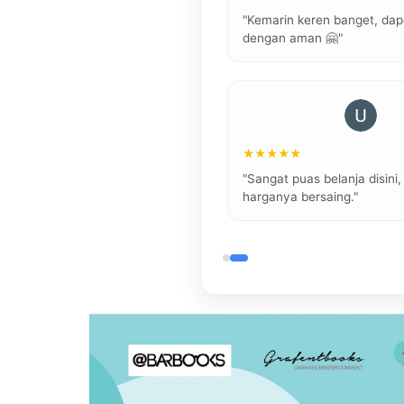
em boas condições e muito
"Kemarin keren banget, dap
 🤗"
dengan aman 🤗"
Dewi Kartika
6 thn lalu
★★★★★
gkap, respon cepat, dan
"Sangat puas belanja disini
ah."
harganya bersaing."