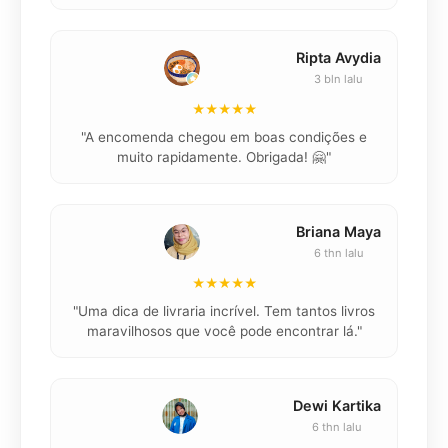
Ripta Avydia
3 bln lalu
★★★★★
"
"A encomenda chegou em boas condições e
muito rapidamente. Obrigada! 🤗"
Briana Maya
6 thn lalu
★★★★★
"
"Uma dica de livraria incrível. Tem tantos livros
maravilhosos que você pode encontrar lá."
Dewi Kartika
6 thn lalu