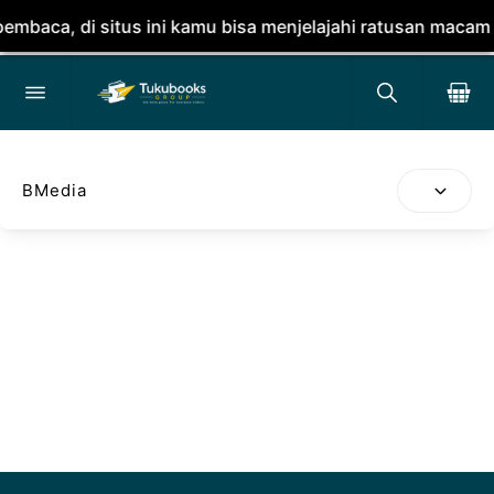
aca, di situs ini kamu bisa menjelajahi ratusan macam bu
BMedia