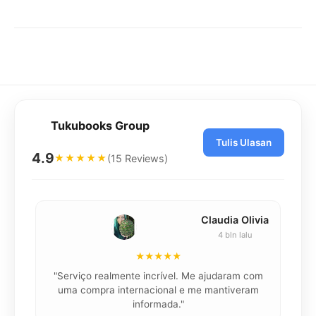
Tukubooks Group
Tulis Ulasan
4.9
(15 Reviews)
★★★★★
Claudia Olivia
4 bln lalu
★★★★★
"Serviço realmente incrível. Me ajudaram com
"K
uma compra internacional e me mantiveram
informada."