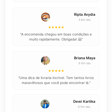
Ripta Avydia
3 bln lalu
★★★★★
"
"A encomenda chegou em boas condições e
muito rapidamente. Obrigada! 🤗"
Briana Maya
6 thn lalu
★★★★★
"
"Uma dica de livraria incrível. Tem tantos livros
maravilhosos que você pode encontrar lá."
Dewi Kartika
6 thn lalu