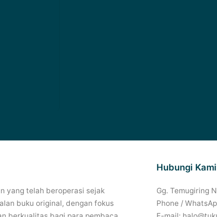
Hubungi Kami
 yang telah beroperasi sejak
Gg. Temugiring 
lan buku original, dengan fokus
Phone / WhatsAp
n berkualitas bagi para pembaca
E-mail: halo@tuk