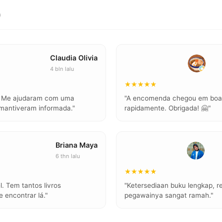
)
Claudia Olivia
4 bln lalu
★★★★★
l. Me ajudaram com uma
"A encomenda chegou em boas
mantiveram informada."
rapidamente. Obrigada! 🤗"
Briana Maya
6 thn lalu
★★★★★
l. Tem tantos livros
"Ketersediaan buku lengkap, r
 encontrar lá."
pegawainya sangat ramah."