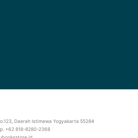
No.123, Daerah Istimewa Yogyakarta 55284
p. +62 818-8280-2368
ubooksstore.id