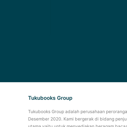
Tukubooks Group
Tukubooks Group adalah perusahaan perorangan
Desember 2020. Kami bergerak di bidang penjua
utama yaitu untuk menyediakan beragam bacaa