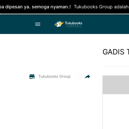
semoga nyaman.!
Tukubooks Group adalah perusahaan peroran
GADIS 
Tukubooks Group