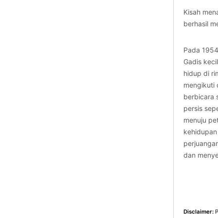
Kisah men
berhasil m
Pada 1954,
Gadis keci
hidup di r
mengikuti 
berbicara 
persis se
menuju pet
kehidupan 
perjuangan
dan menyen
Disclaimer:
P