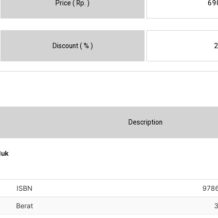
69
Price ( Rp. )
Discount ( % )
Description
duk
ISBN
978
Berat
3