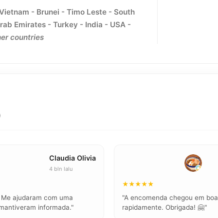
 Vietnam - Brunei - Timo Leste - South
rab Emirates - Turkey - India - USA -
er countries
)
Claudia Olivia
4 bln lalu
★★★★★
l. Me ajudaram com uma
"A encomenda chegou em boas
mantiveram informada."
rapidamente. Obrigada! 🤗"