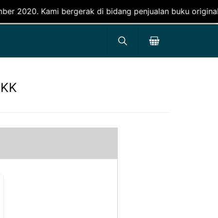
rak di bidang penjualan buku original, dengan fokus utam
DKK