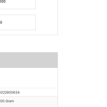
000
20
6022900634
00 Gram