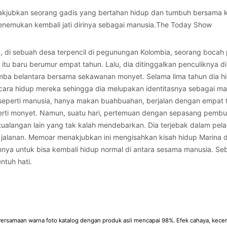
akjubkan seorang gadis yang bertahan hidup dan tumbuh bersama
enemukan kembali jati dirinya sebagai manusia.The Today Show
 di sebuah desa terpencil di pegunungan Kolombia, seorang bocah 
l itu baru berumur empat tahun. Lalu, dia ditinggalkan penculiknya 
imba belantara bersama sekawanan monyet. Selama lima tahun dia 
cara hidup mereka sehingga dia melupakan identitasnya sebagai manu
seperti manusia, hanya makan buahbuahan, berjalan dengan empat t
perti monyet. Namun, suatu hari, pertemuan dengan sepasang pemb
ualangan lain yang tak kalah mendebarkan. Dia terjebak dalam pel
jalanan. Memoar menakjubkan ini mengisahkan kisah hidup Marina 
nya untuk bisa kembali hidup normal di antara sesama manusia. Seb
tuh hati.
ersamaan warna foto katalog dengan produk asli mencapai 98%. Efek cahaya, kecera