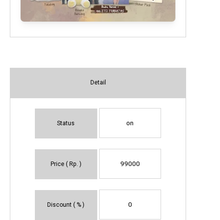
Detail
on
Status
99000
Price ( Rp. )
0
Discount ( % )