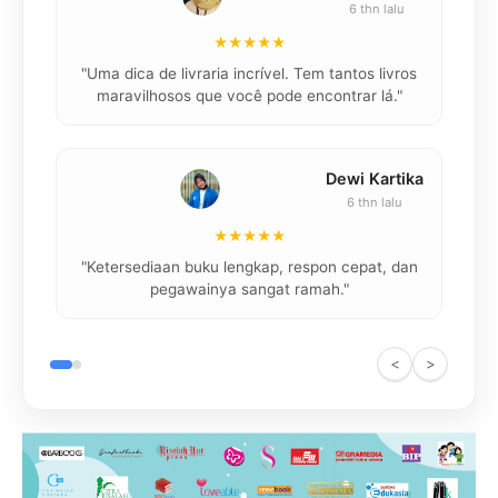
6 thn lalu
★★★★★
"
"Uma dica de livraria incrível. Tem tantos livros
maravilhosos que você pode encontrar lá."
Dewi Kartika
6 thn lalu
★★★★★
"
"Ketersediaan buku lengkap, respon cepat, dan
pegawainya sangat ramah."
<
>