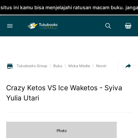
kamu bisa menjelajahi ratusan macam buku. jangan lupa di
Tukubooks Group
\
Buku
\
Moka Media
\
Novel
Crazy Ketos VS Ice Waketos - Syiva
Yulia Utari
Photo