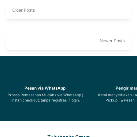
Older Posts
Newer Posts
Pesan via WhatsApp!
Pengiriman
Proses Pemesanan Mudah ( via WhatsApp )
Kami menyediakan Lay
Instan checkout, tanpa registrasi / login.
Pickup ) & Pesan -
Tukubooks Group