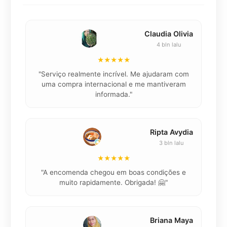
Claudia Olivia
4 bln lalu
★★★★★
"Serviço realmente incrível. Me ajudaram com
"K
uma compra internacional e me mantiveram
informada."
Ripta Avydia
3 bln lalu
★★★★★
"
"A encomenda chegou em boas condições e
muito rapidamente. Obrigada! 🤗"
Briana Maya