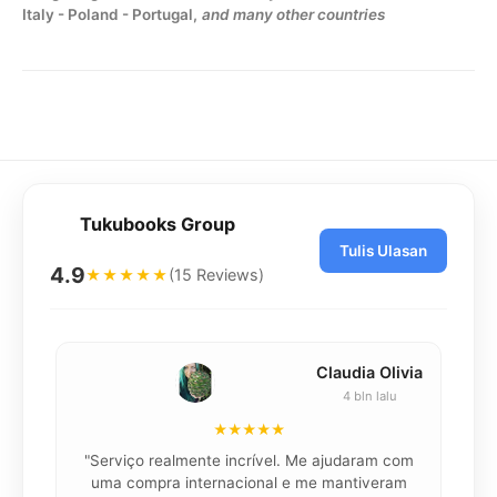
Italy - Poland - Portugal,
and many other countries
Tukubooks Group
Tulis Ulasan
4.9
(15 Reviews)
★★★★★
Claudia Olivia
4 bln lalu
★★★★★
"Serviço realmente incrível. Me ajudaram com
"K
uma compra internacional e me mantiveram