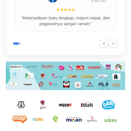
6 thn lalu
★★★★★
"
"Ketersediaan buku lengkap, respon cepat, dan
pegawainya sangat ramah."
<
>