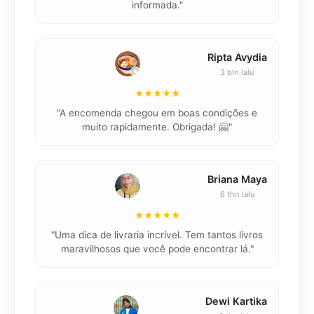
informada."
Ripta Avydia
3 bln lalu
★★★★★
"
"A encomenda chegou em boas condições e
muito rapidamente. Obrigada! 🤗"
Briana Maya
6 thn lalu
★★★★★
"
"Uma dica de livraria incrível. Tem tantos livros
maravilhosos que você pode encontrar lá."
Dewi Kartika