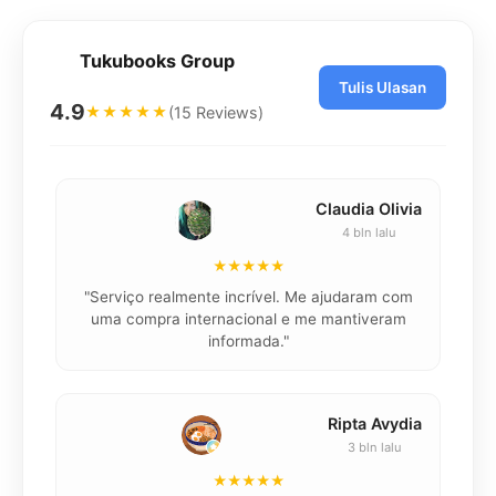
Tukubooks Group
Tulis Ulasan
4.9
(15 Reviews)
★★★★★
Claudia Olivia
4 bln lalu
★★★★★
"Serviço realmente incrível. Me ajudaram com
"K
uma compra internacional e me mantiveram
informada."
Ripta Avydia
3 bln lalu
★★★★★
"