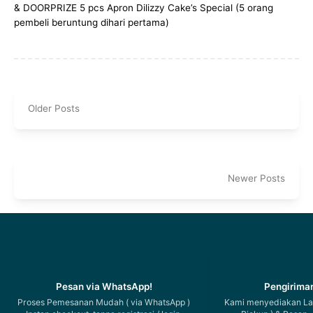
& DOORPRIZE 5 pcs Apron Dilizzy Cake’s Special (5 orang
pembeli beruntung dihari pertama)
Older Posts
Newer Posts
Pesan via WhatsApp!
Pengiriman
Proses Pemesanan Mudah ( via WhatsApp )
Kami menyediakan Lay