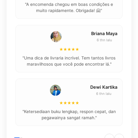
"A encomenda chegou em boas condições e
muito rapidamente. Obrigada! 🤗"
Briana Maya
6 thn lalu
★★★★★
"
"Uma dica de livraria incrível. Tem tantos livros
maravilhosos que você pode encontrar lá."
Dewi Kartika
6 thn lalu
★★★★★
"
"Ketersediaan buku lengkap, respon cepat, dan
pegawainya sangat ramah."