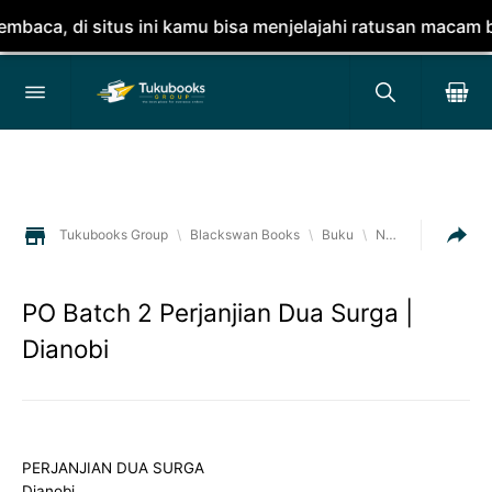
a, di situs ini kamu bisa menjelajahi ratusan macam buku
Tukubooks Group
\
Blackswan Books
\
Buku
\
Novel
Pre Order
PO Batch 2 Perjanjian Dua Surga |
Dianobi
PERJANJIAN DUA SURGA
Dianobi