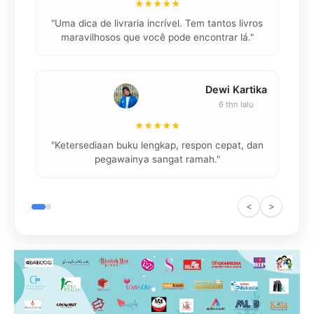
★★★★★
"
"Uma dica de livraria incrível. Tem tantos livros
maravilhosos que você pode encontrar lá."
Dewi Kartika
6 thn lalu
★★★★★
"
"Ketersediaan buku lengkap, respon cepat, dan
pegawainya sangat ramah."
<
>