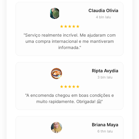
Claudia Olivia
4 bln lalu
★★★★★
"Serviço realmente incrível. Me ajudaram com
"K
uma compra internacional e me mantiveram
informada."
Ripta Avydia
3 bln lalu
★★★★★
"
"A encomenda chegou em boas condições e
muito rapidamente. Obrigada! 🤗"
Briana Maya
6 thn lalu