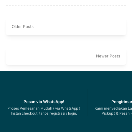
Older Posts
Newer Posts
Pesan via WhatsApp!
Pengiriman
Proses Pemesanan Mudah ( via WhatsApp )
Kami menyediakan Lay
Instan checkout, tanpa registrasi / login.
Pickup ) & Pesan -