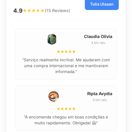
Tulis Ulasan
4.9
(15 Reviews)
★★★★★
Claudia Olivia
4 bln lalu
★★★★★
"Serviço realmente incrível. Me ajudaram com
"K
uma compra internacional e me mantiveram
informada."
Ripta Avydia
3 bln lalu
★★★★★
"
"A encomenda chegou em boas condições e
muito rapidamente. Obrigada! 🤗"