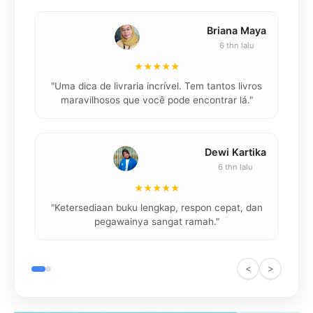
Briana Maya
6 thn lalu
★★★★★
"
"Uma dica de livraria incrível. Tem tantos livros
maravilhosos que você pode encontrar lá."
Dewi Kartika
6 thn lalu
★★★★★
"
"Ketersediaan buku lengkap, respon cepat, dan
pegawainya sangat ramah."
<
>