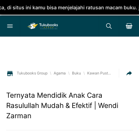
 situs ini kamu bisa menjelajahi ratusan macam buku. jan
Tukubooks Group
\
Agama
\
Buku
\
Kawan Pustaka
Ternyata Mendidik Anak Cara
Rasulullah Mudah & Efektif | Wendi
Zarman