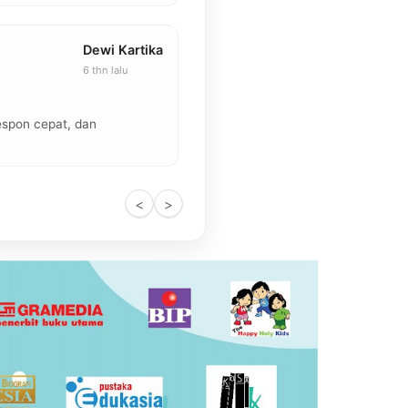
Dewi Kartika
6 thn lalu
★★★★★
espon cepat, dan
"Sangat puas belanja disini, kolek
harganya bersaing."
<
>