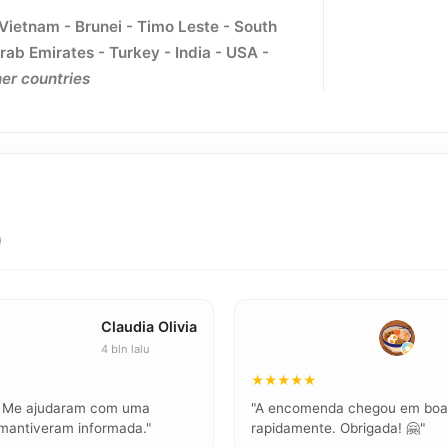
 Vietnam - Brunei - Timo Leste - South
rab Emirates - Turkey - India - USA -
er countries
)
Claudia Olivia
4 bln lalu
★★★★★
l. Me ajudaram com uma
"A encomenda chegou em boas
mantiveram informada."
rapidamente. Obrigada! 🤗"