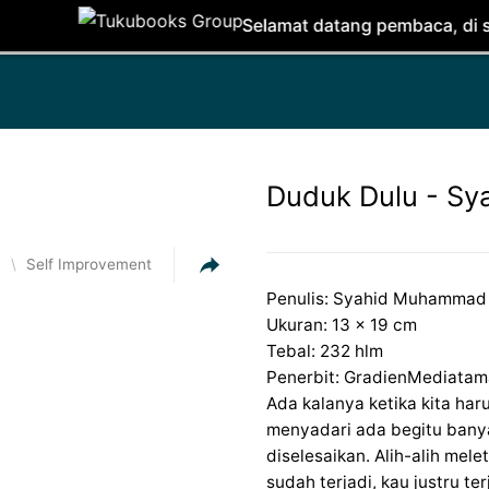
Selamat datang pembaca, di situs ini kam
Duduk Dulu - S
a
\
Self Improvement
Penulis: Syahid Muhammad
Ukuran: 13 x 19 cm
Tebal: 232 hlm
Penerbit: GradienMediatam
Ada kalanya ketika kita har
menyadari ada begitu banya
diselesaikan. Alih-alih mel
sudah terjadi, kau justru t