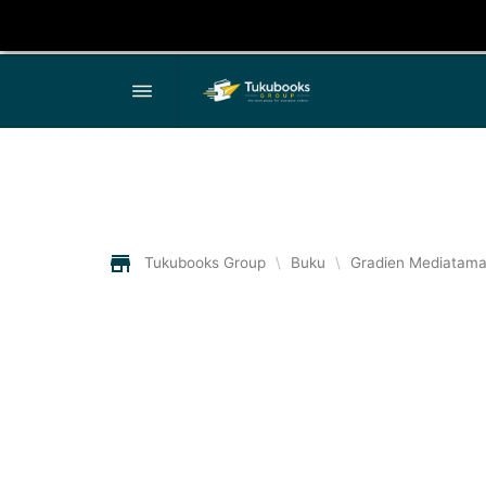
Tukubooks Group
\
Buku
\
Gradien Mediatam