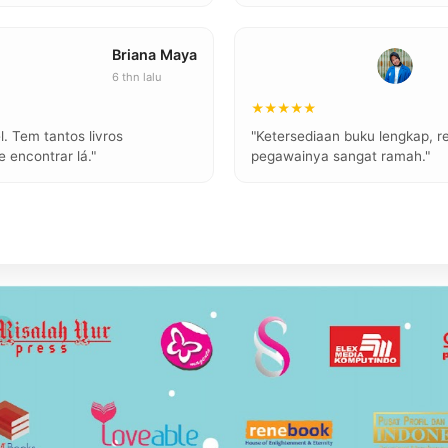
Briana Maya
6 thn lalu
★★★★★
l. Tem tantos livros
"Ketersediaan buku lengkap, r
 encontrar lá."
pegawainya sangat ramah."