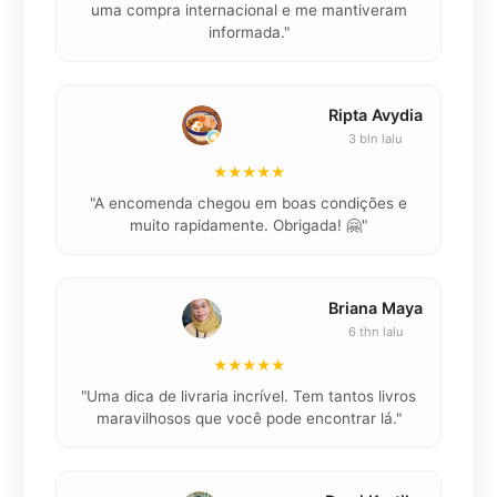
uma compra internacional e me mantiveram
informada."
Ripta Avydia
3 bln lalu
★★★★★
"
"A encomenda chegou em boas condições e
muito rapidamente. Obrigada! 🤗"
Briana Maya
6 thn lalu
★★★★★
"
"Uma dica de livraria incrível. Tem tantos livros
maravilhosos que você pode encontrar lá."