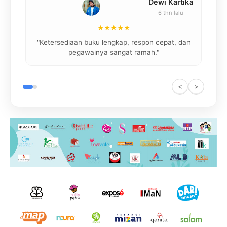
Dewi Kartika
6 thn lalu
★★★★★
"
"Ketersediaan buku lengkap, respon cepat, dan
pegawainya sangat ramah."
<
>