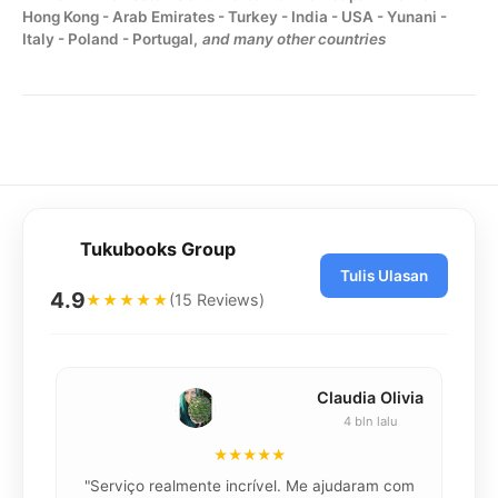
Hong Kong - Arab Emirates - Turkey - India - USA - Yunani -
Italy - Poland - Portugal,
and many other countries
Tukubooks Group
Tulis Ulasan
4.9
(15 Reviews)
★★★★★
Claudia Olivia
4 bln lalu
★★★★★
"Serviço realmente incrível. Me ajudaram com
"K