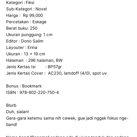
Kategori :
Fiksi
Sub-Kategori :
Novel
Harga : Rp 99,000
Percetakan : Eskage
Berat buku: 250
Ukuran punggung: 1 cm
Editor : Dono Salim
Layouter : Erina
Ukuran : 13 x 19 cm
Halaman
: 296 halaman, BW
Jenis Kertas Isi
: BP57gr
Jenis Kertas Cover : AC230, lamdoff (4/0), spot uv
Bonus : Bookmark
ISBN : 978-602-220-750-4
Blurb
Duh, sialan!
Gara-gara ketemu sama nih cewek, gue jadi nggak fokus nge-
band!