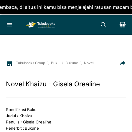
, di situs ini kamu bisa menjelajahi ratusan macam buku.
Tukubooks Group
\
Buku
\
Bukune
\
Novel
Novel Khaizu - Gisela Orealine
Spesifikasi Buku
Judul : Khaizu
Penulis : Gisela Orealine
Penerbit :
Bukune