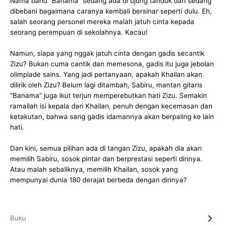
Nama band "Banama" sedang ada di ujung tanduk dan sedang
dibebani bagaimana caranya kembali bersinar seperti dulu. Eh,
salah seorang personel mereka malah jatuh cinta kepada
seorang perempuan di sekolahnya. Kacau!
Namun, siapa yang nggak jatuh cinta dengan gadis secantik
Zizu? Bukan cuma cantik dan memesona, gadis itu juga jebolan
olimpiade sains. Yang jadi pertanyaan, apakah Khailan akan
dilirik oleh Zizu? Belum lagi ditambah, Sabiru, mantan gitaris
"Banama" juga ikut terjun memperebutkan hati Zizu. Semakin
ramailah isi kepala dari Khailan, penuh dengan kecemasan dan
ketakutan, bahwa sang gadis idamannya akan berpaling ke lain
hati.
Dan kini, semua pilihan ada di tangan Zizu, apakah dia akan
memilih Sabiru, sosok pintar dan berprestasi seperti dirinya.
Atau malah sebaliknya, memilih Khailan, sosok yang
mempunyai dunia 180 derajat berbeda dengan dirinya?
Buku