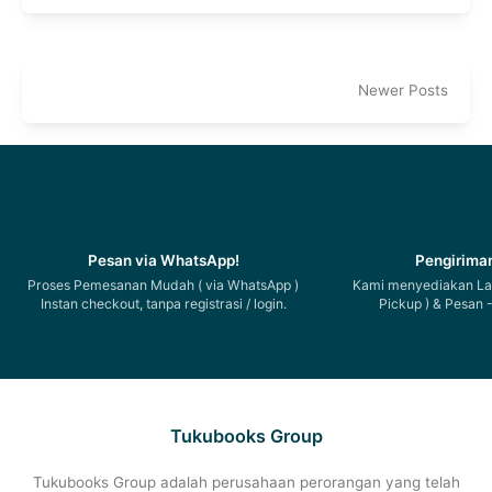
Newer Posts
Pesan via WhatsApp!
Pengiriman
Proses Pemesanan Mudah ( via WhatsApp )
Kami menyediakan Lay
Instan checkout, tanpa registrasi / login.
Pickup ) & Pesan -
Tukubooks Group
Tukubooks Group adalah perusahaan perorangan yang telah