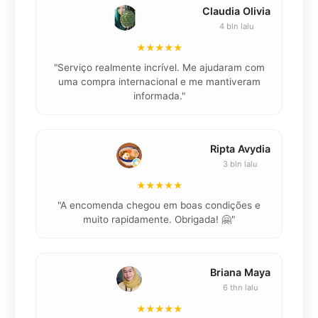
Claudia Olivia
4 bln lalu
★★★★★
"Serviço realmente incrível. Me ajudaram com
"K
uma compra internacional e me mantiveram
informada."
Ripta Avydia
3 bln lalu
★★★★★
"
"A encomenda chegou em boas condições e
muito rapidamente. Obrigada! 🤗"
Briana Maya
6 thn lalu
★★★★★
"