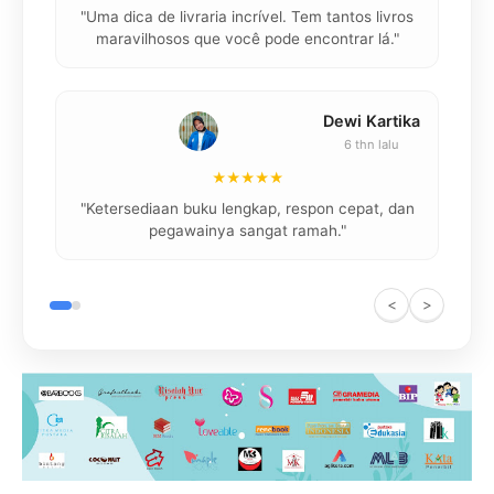
"Uma dica de livraria incrível. Tem tantos livros
maravilhosos que você pode encontrar lá."
Dewi Kartika
6 thn lalu
★★★★★
"
"Ketersediaan buku lengkap, respon cepat, dan
pegawainya sangat ramah."
<
>